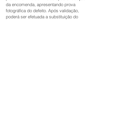
da encomenda, apresentando prova
fotográfica do defeito. Após validação,
poderá ser efetuada a substituição do
artigo ou o reembolso correspondente.
Em caso de devolução, o preço atribuído
será aquele que foi pago pelo cliente e
não o preço que poderá estar a ser
praticado à data da devolução.
12. Cancelamento de encomendas
O cliente deverá notificar-nos da sua
intenção de cancelamento da encomenda
e de resolução do contrato por escrito
para o nosso endereço:
admin@joaopereiraguimaraes.com
.
12.1 Cancelamentos só antes do
pagamento
O cancelamento de encomendas só
poderá ser feito até ao pagamento da
mesma, uma vez que após esse