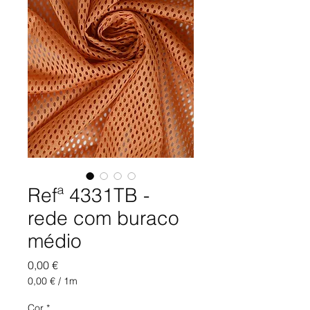
Refª 4331TB -
rede com buraco
médio
Preço
0,00 €
0,00 €
/
1m
0,00 €
por
Cor
*