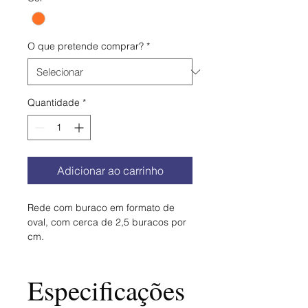
1
metro
O que pretende comprar?
*
Quantidade
*
Adicionar ao carrinho
Rede com buraco em formato de 
oval, com cerca de 2,5 buracos por 
cm.
Material: 100% Poliéster
Largura (cm): 160
Especificações
Peso (g/m²): 108